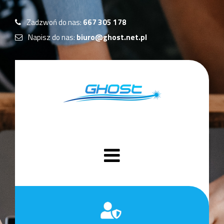
Zadzwoń do nas:
667 305 178
Napisz do nas:
biuro@ghost.net.pl